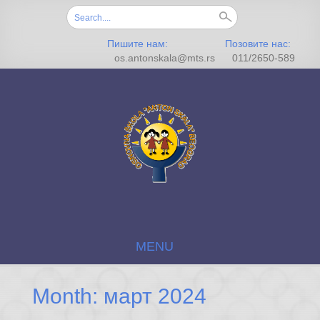
Search for:
Пишите нам:
Позовите нас:
os.antonskala@mts.rs
011/2650-589
MENU
SKIP TO CONTENT
Month: март 2024