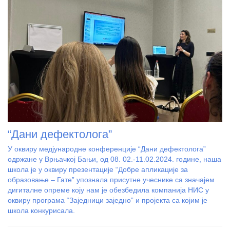
“Дани дефектолога”
У оквиру медјународне конференције “Дани дефектолога”
одржане у Врњачкој Бањи, од 08. 02.-11.02.2024. године, наша
школа је у оквиру презентације “Добре апликације за
образовање – Гате” упознала присутне учеснике са значајем
дигиталне опреме коју нам је обезбедила компанија НИС у
оквиру програма “Заједници заједно” и пројекта са којим је
школа конкурисала.