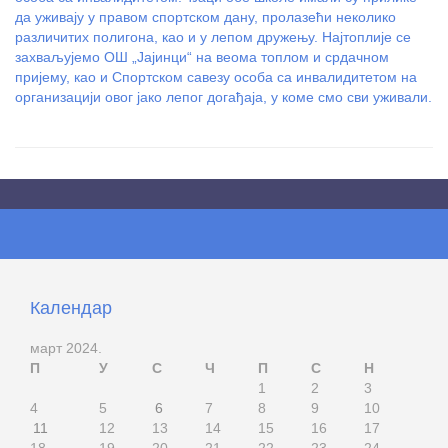
да уживају у правом спортском дану, пролазећи неколико
различитих полигона, као и у лепом дружењу. Најтоплије се
захваљујемо ОШ „Јајинци“ на веома топлом и срдачном
пријему, као и Спортском савезу особа са инвалидитетом на
организацији овог јако лепог догађаја, у коме смо сви уживали.
Календар
март 2024.
П
У
С
Ч
П
С
Н
1
2
3
4
5
6
7
8
9
10
11
12
13
14
15
16
17
18
19
20
21
22
23
24