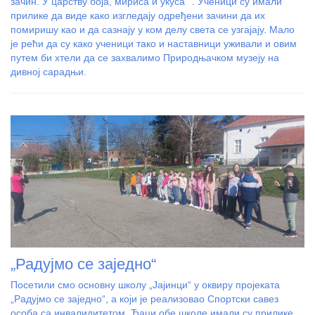
зачин. У царству боја, мириса и укуса““. Ученици су имали
прилике да виде како изгледају одређени зачини да их
помиришу као и да сазнају у ком делу света се узгајају. Мало
је рећи да су како ученици тако и наставници уживали и овим
путем би хтели да се захвалимо Природњачком музеју на
дивној сарадњи.
„Радујмо се заједно“
Посетили смо основну школу „Јајинци“ у оквиру пројеката
„Радујмо се заједно“, а који је реализовао Спортски савез
особа са инвалидитетом. Ђаци обе школе имали су прилике