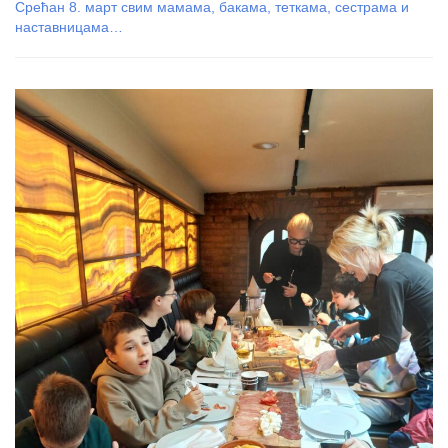
Срећан 8. март свим мамама, бакама, теткама, сестрама и
наставницама…