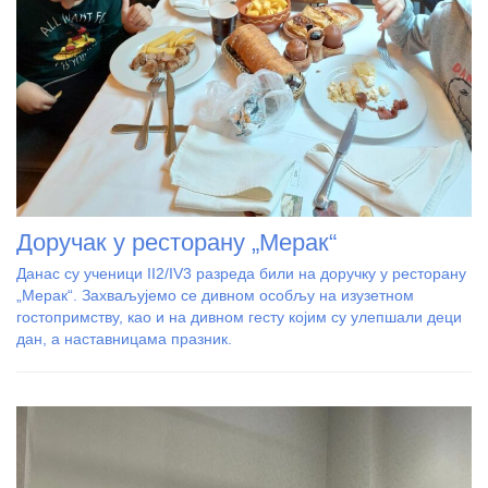
Доручак у ресторану „Мерак“
Данас су ученици II2/IV3 разреда били на доручку у ресторану
„Мерак“. Захваљујемо се дивном особљу на изузетном
гостопримству, као и на дивном гесту којим су улепшали деци
дан, а наставницама празник.