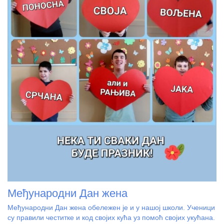
Међународни Дан жена
Међународни Дан жена обележен је и у нашој школи. Ученици
су правили честитке и код својих кућа уз помоћ својих укућана.