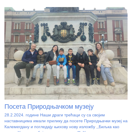
Посета Природњачком музеју
28.2.2024. године Наши драги трећаци су са својим
наставницима имали прилику да посете Природњачки музеј на
Калемегдану и погледају њихову нову изложбу ,,Биљка као