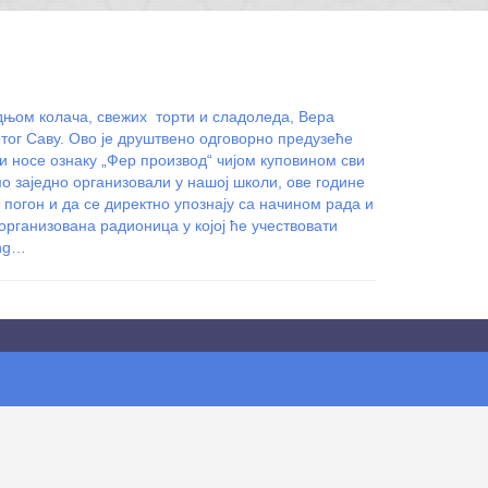
одњом колача, свежих торти и сладоледа, Вера
тог Саву. Ово је друштвено одговорно предузеће
 носе ознаку „Фер производ“ чијом куповином сви
о заједно организовали у нашој школи, ове године
погон и да се директно упознају са начином рада и
рганизована радионица у којој ће учествовати
ing…