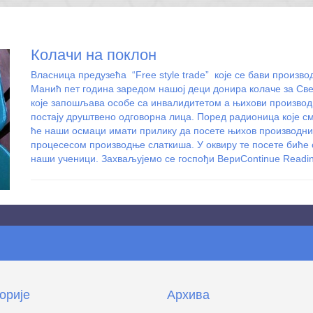
Колачи на поклон
Власница предузећа “Free style trade” које се бави произв
Манић пет година заредом нашој деци донира колаче за Све
које запошљава особе са инвалидитетом а њихови производи
постају друштвено одговорна лица. Поред радионица које см
ће наши осмаци имати прилику да посете њихов производни 
процесесом производње слаткиша. У оквиру те посете биће о
наши ученици. Захваљујемо се госпођи Вери
Continue Read
орије
Архива