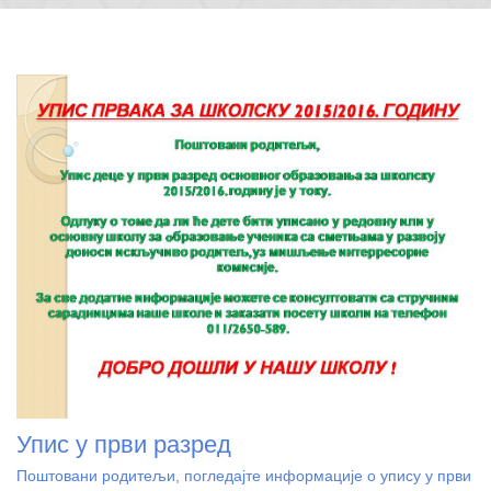
Упис у први разред
Поштовани родитељи, погледајте информације о упису у први