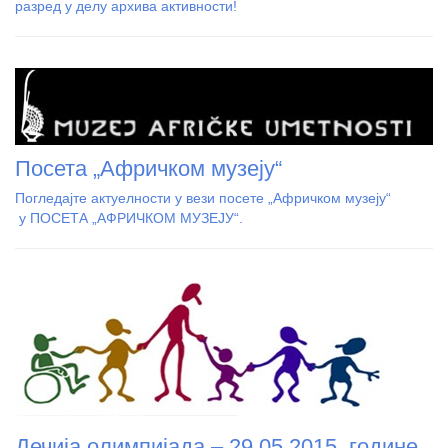
разред у делу архива активности!
Посета „Афричком музеју“
Погледајте актуелности у вези посете „Афричком музеју“
у ПОСЕТА „АФРИЧКОМ МУЗЕЈУ“.
Дечија олимпијада – 29.05.2015. године