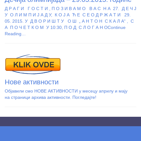
Д Р А Г И Г О С Т И , П О З И В А М О В А С Н А 27. Д Е Ч Ј
У О Л И М П И Ј А Д У, К О Ј А Ћ Е С Е О Д Р Ж А Т И 29.
05. 2015. У Д В О Р И Ш Т У О Ш „ А Н Т О Н С К А Л А“ , С
А П О Ч Е Т К О М У 10:30, П О Д С Л О Г А Н О
Continue
Reading…
Нове активности
Објавили смо НОВЕ АКТИВНОСТИ у месецу априлу и мају
на страници архива активности. Погледајте!