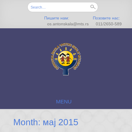
Search for:
Пишите нам:
Позовите нас:
os.antonskala@mts.rs
011/2650-589
MENU
SKIP TO CONTENT
Month: мај 2015