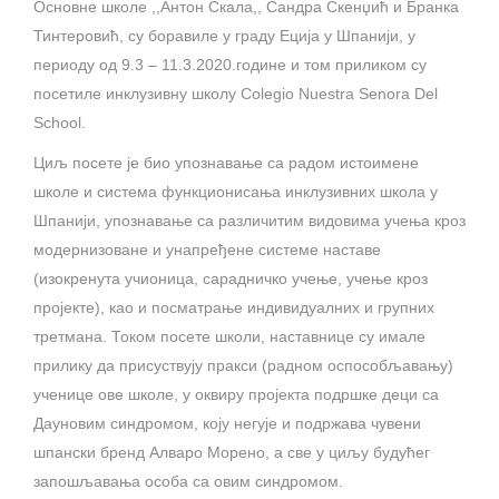
Основне школе ,,Антон Скала,, Сандра Скенџић и Бранка
Тинтеровић, су боравиле у граду Еција у Шпанији, у
периоду од 9.3 – 11.3.2020.године и том приликом су
посетиле инклузивну школу Colegio Nuestra Senora Del
School.
Циљ посете је био упознавање са радом истоимене
школе и система функционисања инклузивних школа у
Шпанији, упознавање са различитим видовима учења кроз
модернизоване и унапређене системе наставе
(изокренута учионица, сарадничко учење, учење кроз
пројекте), као и посматрање индивидуалних и групних
третмана. Током посете школи, наставнице су имале
прилику да присуствују пракси (радном оспособљавању)
ученице ове школе, у оквиру пројекта подршке деци са
Дауновим синдромом, коју негује и подржава чувени
шпански бренд Алваро Морено, а све у циљу будућег
запошљавања особа са овим синдромом.