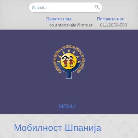
Search for:
Пишите нам:
Позовите нас:
os.antonskala@mts.rs
011/2650-589
MENU
SKIP TO CONTENT
Мобилност Шпанија