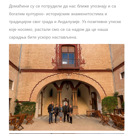
Домаћини су се потрудили да нас ближе упознају и са
богатим културно- историјским знаменитостима и
традицијом свог града и Андалузије. Уз позитивне утиске
које носимо, растали смо се са надом да це наша
сарадња бити ускоро настављена.