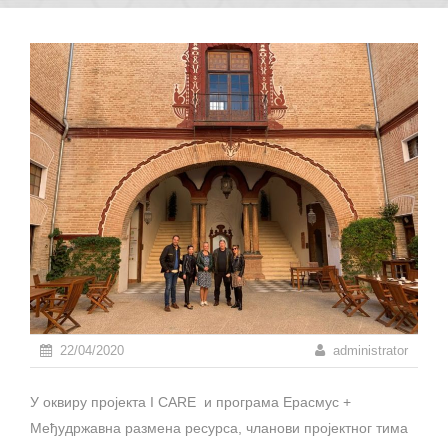
22/04/2020
administrator
У оквиру пројекта I CARE и програма Ерасмус +
Међудржавна размена ресурса, чланови пројектног тима